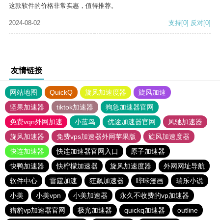
这款软件的价格非常实惠，值得推荐。
2024-08-02
支持
[0]
反对
[0]
友情链接
网站地图
QuickQ
旋风加速度器
旋风加速
坚果加速器
tiktok加速器
狗急加速器官网
免费vqn外网加速
小蓝鸟
优途加速器官网
风驰加速器
旋风加速器
免费vps加速器外网苹果版
旋风加速度器
快连加速器
快连加速器官网入口
原子加速器
快鸭加速器
快柠檬加速器
旋风加速度器
外网网址导航
软件中心
雷霆加速
狂飙加速器
哔咔漫画
瑞乐小说
小美
小美vpn
小美加速器
永久不收费的vp加速器
猎豹vp加速器官网
极光加速器
quickq加速器
outline