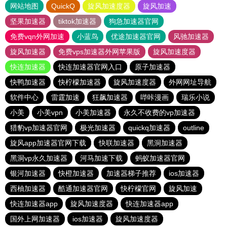
网站地图
QuickQ
旋风加速度器
旋风加速
坚果加速器
tiktok加速器
狗急加速器官网
免费vqn外网加速
小蓝鸟
优途加速器官网
风驰加速器
旋风加速器
免费vps加速器外网苹果版
旋风加速度器
快连加速器
快连加速器官网入口
原子加速器
快鸭加速器
快柠檬加速器
旋风加速度器
外网网址导航
软件中心
雷霆加速
狂飙加速器
哔咔漫画
瑞乐小说
小美
小美vpn
小美加速器
永久不收费的vp加速器
猎豹vp加速器官网
极光加速器
quickq加速器
outline
旋风app加速器官网下载
快联加速器
黑洞加速器
黑洞vp永久加速器
河马加速下载
蚂蚁加速器官网
银河加速器
快橙加速器
加速器梯子推荐
ios加速器
西柚加速器
酷通加速器官网
快柠檬官网
旋风加速
快连加速器app
旋风加速度器
快连加速器app
国外上网加速器
ios加速器
旋风加速度器