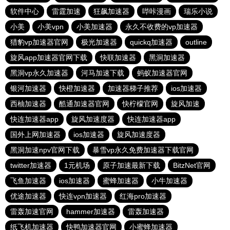
软件中心
雷霆加速
狂飙加速器
哔咔漫画
瑞乐小说
小美
小美vpn
小美加速器
永久不收费的vp加速器
猎豹vp加速器官网
极光加速器
quickq加速器
outline
旋风app加速器官网下载
快联加速器
黑洞加速器
黑洞vp永久加速器
河马加速下载
蚂蚁加速器官网
银河加速器
快橙加速器
加速器梯子推荐
ios加速器
西柚加速器
酷通加速器官网
快柠檬官网
旋风加速
快连加速器app
旋风加速度器
快连加速器app
国外上网加速器
ios加速器
旋风加速度器
黑洞加速npv官网下载
暴雪vp永久免费加速器下载官网
twitter加速器
1元机场
原子加速最新下载
BitzNet官网
飞鱼加速器
ios加速器
蜜蜂加速器
小牛加速器
优途加速器
快连vρn加速器
红海pro加速器
雷轰加速官网
hammer加速器
雷轰加速器
纸飞机加速器
快鸭加速器官网
小蜜蜂加速器