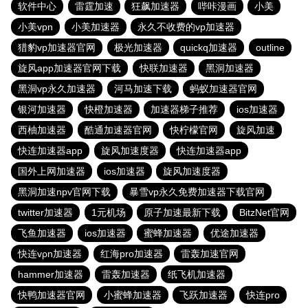
软件中心
雷霆加速
狂飙加速器
哔咔漫画
小美
小美vpn
小美加速器
永久不收费的vp加速器
猎豹vp加速器官网
极光加速器
quickq加速器
outline
旋风app加速器官网下载
快联加速器
黑洞加速器
黑洞vp永久加速器
河马加速下载
蚂蚁加速器官网
银河加速器
快橙加速器
加速器梯子推荐
ios加速器
西柚加速器
酷通加速器官网
快柠檬官网
旋风加速
快连加速器app
旋风加速度器
快连加速器app
国外上网加速器
ios加速器
旋风加速度器
黑洞加速npv官网下载
暴雪vp永久免费加速器下载官网
twitter加速器
1元机场
原子加速最新下载
BitzNet官网
飞鱼加速器
ios加速器
蜜蜂加速器
优途加速器
快连vρn加速器
红海pro加速器
雷轰加速官网
hammer加速器
雷轰加速器
纸飞机加速器
快鸭加速器官网
小蜜蜂加速器
飞跃加速器
快连pro