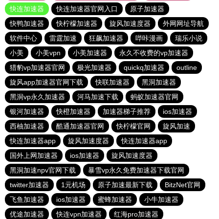
快连加速器
快连加速器官网入口
原子加速器
快鸭加速器
快柠檬加速器
旋风加速度器
外网网址导航
软件中心
雷霆加速
狂飙加速器
哔咔漫画
瑞乐小说
小美
小美vpn
小美加速器
永久不收费的vp加速器
猎豹vp加速器官网
极光加速器
quickq加速器
outline
旋风app加速器官网下载
快联加速器
黑洞加速器
黑洞vp永久加速器
河马加速下载
蚂蚁加速器官网
银河加速器
快橙加速器
加速器梯子推荐
ios加速器
西柚加速器
酷通加速器官网
快柠檬官网
旋风加速
快连加速器app
旋风加速度器
快连加速器app
国外上网加速器
ios加速器
旋风加速度器
黑洞加速npv官网下载
暴雪vp永久免费加速器下载官网
twitter加速器
1元机场
原子加速最新下载
BitzNet官网
飞鱼加速器
ios加速器
蜜蜂加速器
小牛加速器
优途加速器
快连vρn加速器
红海pro加速器