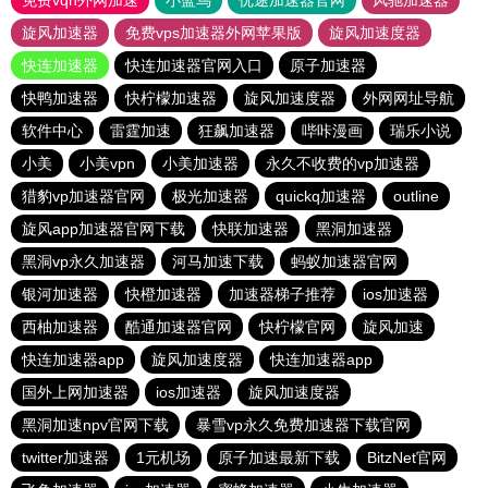
免费vqn外网加速
小蓝鸟
优途加速器官网
风驰加速器
旋风加速器
免费vps加速器外网苹果版
旋风加速度器
快连加速器
快连加速器官网入口
原子加速器
快鸭加速器
快柠檬加速器
旋风加速度器
外网网址导航
软件中心
雷霆加速
狂飙加速器
哔咔漫画
瑞乐小说
小美
小美vpn
小美加速器
永久不收费的vp加速器
猎豹vp加速器官网
极光加速器
quickq加速器
outline
旋风app加速器官网下载
快联加速器
黑洞加速器
黑洞vp永久加速器
河马加速下载
蚂蚁加速器官网
银河加速器
快橙加速器
加速器梯子推荐
ios加速器
西柚加速器
酷通加速器官网
快柠檬官网
旋风加速
快连加速器app
旋风加速度器
快连加速器app
国外上网加速器
ios加速器
旋风加速度器
黑洞加速npv官网下载
暴雪vp永久免费加速器下载官网
twitter加速器
1元机场
原子加速最新下载
BitzNet官网