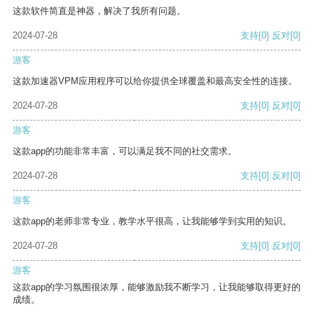
这款软件简直是神器，解决了我所有问题。
2024-07-28
支持
[0]
反对
[0]
游客
这款加速器VPM应用程序可以给你提供全球覆盖和最高安全性的连接。
2024-07-28
支持
[0]
反对
[0]
游客
这款app的功能非常丰富，可以满足我不同的社交需求。
2024-07-28
支持
[0]
反对
[0]
游客
这款app的老师非常专业，教学水平很高，让我能够学到实用的知识。
2024-07-28
支持
[0]
反对
[0]
游客
这款app的学习氛围很浓厚，能够激励我不断学习，让我能够取得更好的
成绩。