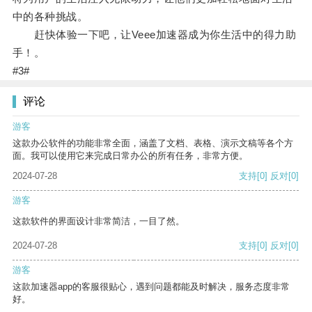
中的各种挑战。
赶快体验一下吧，让Veee加速器成为你生活中的得力助
手！。
#3#
评论
游客
这款办公软件的功能非常全面，涵盖了文档、表格、演示文稿等各个方
面。我可以使用它来完成日常办公的所有任务，非常方便。
2024-07-28
支持
[0]
反对
[0]
游客
这款软件的界面设计非常简洁，一目了然。
2024-07-28
支持
[0]
反对
[0]
游客
这款加速器app的客服很贴心，遇到问题都能及时解决，服务态度非常
好。