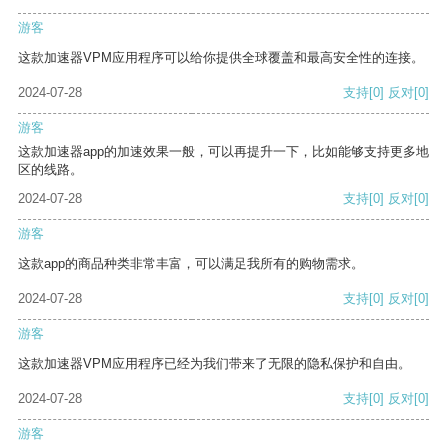
游客
这款加速器VPM应用程序可以给你提供全球覆盖和最高安全性的连接。
2024-07-28
支持
[0]
反对
[0]
游客
这款加速器app的加速效果一般，可以再提升一下，比如能够支持更多地
区的线路。
2024-07-28
支持
[0]
反对
[0]
游客
这款app的商品种类非常丰富，可以满足我所有的购物需求。
2024-07-28
支持
[0]
反对
[0]
游客
这款加速器VPM应用程序已经为我们带来了无限的隐私保护和自由。
2024-07-28
支持
[0]
反对
[0]
游客