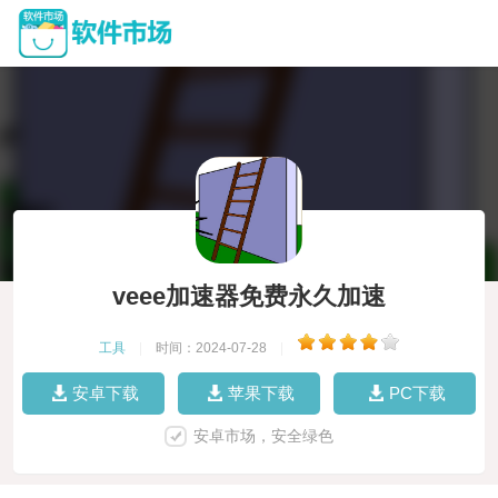
veee加速器免费永久加速
工具
|
时间：2024-07-28
|
安卓下载
苹果下载
PC下载
安卓市场，安全绿色