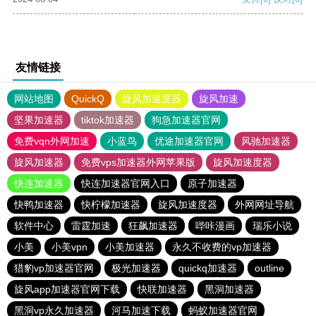
友情链接
网站地图
QuickQ
旋风加速度器
旋风加速
坚果加速器
tiktok加速器
狗急加速器官网
免费vqn外网加速
小蓝鸟
优途加速器官网
风驰加速器
旋风加速器
免费vps加速器外网苹果版
旋风加速度器
快连加速器
快连加速器官网入口
原子加速器
快鸭加速器
快柠檬加速器
旋风加速度器
外网网址导航
软件中心
雷霆加速
狂飙加速器
哔咔漫画
瑞乐小说
小美
小美vpn
小美加速器
永久不收费的vp加速器
猎豹vp加速器官网
极光加速器
quickq加速器
outline
旋风app加速器官网下载
快联加速器
黑洞加速器
黑洞vp永久加速器
河马加速下载
蚂蚁加速器官网