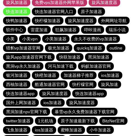
旋风加速器
免费vps加速器外网苹果版
旋风加速度器
快连加速器
快连加速器官网入口
原子加速器
快鸭加速器
快柠檬加速器
旋风加速度器
外网网址导航
软件中心
雷霆加速
狂飙加速器
哔咔漫画
瑞乐小说
小美
小美vpn
小美加速器
永久不收费的vp加速器
猎豹vp加速器官网
极光加速器
quickq加速器
outline
旋风app加速器官网下载
快联加速器
黑洞加速器
黑洞vp永久加速器
河马加速下载
蚂蚁加速器官网
银河加速器
快橙加速器
加速器梯子推荐
ios加速器
西柚加速器
酷通加速器官网
快柠檬官网
旋风加速
快连加速器app
旋风加速度器
快连加速器app
国外上网加速器
ios加速器
旋风加速度器
黑洞加速npv官网下载
暴雪vp永久免费加速器下载官网
twitter加速器
1元机场
原子加速最新下载
BitzNet官网
飞鱼加速器
ios加速器
蜜蜂加速器
小牛加速器