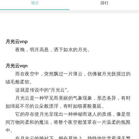
简介
排行
月光云vnp
夜晚，明月高悬，洒下如水的月光。
月光云vqn
而在夜空中，突然飘过一片薄云，仿佛被月光抚摸过的
绒毛般柔软。
这就是传说中的“月光云”。
月光云是一种罕见而美丽的气象现象，形态各异，有时
如绵延不尽的云朵般漂浮，有时如细雾般蔓延。
它的存在使月光呈现出一种神秘而迷人的质感，像是世
间万物间柔和的魔法，将整个夜空都笼罩在一片温柔的氛围
中。
在月光云的映衬下，躺在草地上，静静地欣赏着满天繁