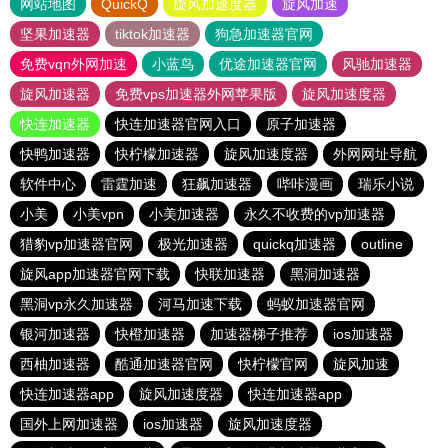
网站地图
QuickQ
旋风加速度器
旋风加速
坚果加速器
tiktok加速器
狗急加速器官网
免费vqn外网加速
小蓝鸟
优途加速器官网
风驰加速器
旋风加速器
免费vps加速器外网苹果版
旋风加速度器
快连加速器
快连加速器官网入口
原子加速器
快鸭加速器
快柠檬加速器
旋风加速度器
外网网址导航
软件中心
雷霆加速
狂飙加速器
哔咔漫画
瑞乐小说
小美
小美vpn
小美加速器
永久不收费的vp加速器
猎豹vp加速器官网
极光加速器
quickq加速器
outline
旋风app加速器官网下载
快联加速器
黑洞加速器
黑洞vp永久加速器
河马加速下载
蚂蚁加速器官网
银河加速器
快橙加速器
加速器梯子推荐
ios加速器
西柚加速器
酷通加速器官网
快柠檬官网
旋风加速
快连加速器app
旋风加速度器
快连加速器app
国外上网加速器
ios加速器
旋风加速度器