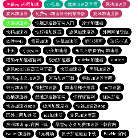
免费vqn外网加速
小蓝鸟
优途加速器官网
风驰加速器
旋风加速器
免费vps加速器外网苹果版
旋风加速度器
快连加速器
快连加速器官网入口
原子加速器
快鸭加速器
快柠檬加速器
旋风加速度器
外网网址导航
软件中心
雷霆加速
狂飙加速器
哔咔漫画
瑞乐小说
小美
小美vpn
小美加速器
永久不收费的vp加速器
猎豹vp加速器官网
极光加速器
quickq加速器
outline
旋风app加速器官网下载
快联加速器
黑洞加速器
黑洞vp永久加速器
河马加速下载
蚂蚁加速器官网
银河加速器
快橙加速器
加速器梯子推荐
ios加速器
西柚加速器
酷通加速器官网
快柠檬官网
旋风加速
快连加速器app
旋风加速度器
快连加速器app
国外上网加速器
ios加速器
旋风加速度器
黑洞加速npv官网下载
暴雪vp永久免费加速器下载官网
twitter加速器
1元机场
原子加速最新下载
BitzNet官网