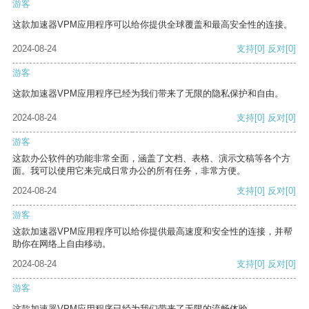
游客
这款加速器VPM应用程序可以给你提供全球覆盖和最高安全性的连接。
2024-08-24
支持
[0]
反对
[0]
游客
这款加速器VPM应用程序已经为我们带来了无限的隐私保护和自由。
2024-08-24
支持
[0]
反对
[0]
游客
这款办公软件的功能非常全面，涵盖了文档、表格、演示文稿等各个方
面。我可以使用它来完成日常办公的所有任务，非常方便。
2024-08-24
支持
[0]
反对
[0]
游客
这款加速器VPM应用程序可以给你提供最高速度和安全性的连接，并帮
助你在网络上自由移动。
2024-08-24
支持
[0]
反对
[0]
游客
这款加速器VPM应用程序已经为我们带来了无限的流畅体验。