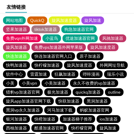
友情链接
网站地图
QuickQ
旋风加速度器
旋风加速
坚果加速器
tiktok加速器
狗急加速器官网
免费vqn外网加速
小蓝鸟
优途加速器官网
风驰加速器
旋风加速器
免费vps加速器外网苹果版
旋风加速度器
快连加速器
快连加速器官网入口
原子加速器
快鸭加速器
快柠檬加速器
旋风加速度器
外网网址导航
软件中心
雷霆加速
狂飙加速器
哔咔漫画
瑞乐小说
小美
小美vpn
小美加速器
永久不收费的vp加速器
猎豹vp加速器官网
极光加速器
quickq加速器
outline
旋风app加速器官网下载
快联加速器
黑洞加速器
黑洞vp永久加速器
河马加速下载
蚂蚁加速器官网
银河加速器
快橙加速器
加速器梯子推荐
ios加速器
西柚加速器
酷通加速器官网
快柠檬官网
旋风加速