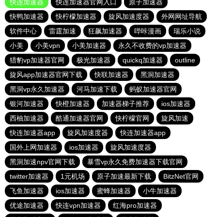
快连加速器
快连加速器官网入口
原子加速器
快鸭加速器
快柠檬加速器
旋风加速度器
外网网址导航
软件中心
雷霆加速
狂飙加速器
哔咔漫画
瑞乐小说
小美
小美vpn
小美加速器
永久不收费的vp加速器
猎豹vp加速器官网
极光加速器
quickq加速器
outline
旋风app加速器官网下载
快联加速器
黑洞加速器
黑洞vp永久加速器
河马加速下载
蚂蚁加速器官网
银河加速器
快橙加速器
加速器梯子推荐
ios加速器
西柚加速器
酷通加速器官网
快柠檬官网
旋风加速
快连加速器app
旋风加速度器
快连加速器app
国外上网加速器
ios加速器
旋风加速度器
黑洞加速npv官网下载
暴雪vp永久免费加速器下载官网
twitter加速器
1元机场
原子加速最新下载
BitzNet官网
飞鱼加速器
ios加速器
蜜蜂加速器
小牛加速器
优途加速器
快连vρn加速器
红海pro加速器