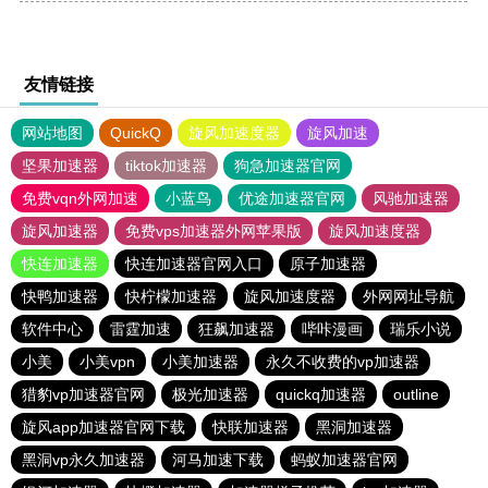
友情链接
网站地图
QuickQ
旋风加速度器
旋风加速
坚果加速器
tiktok加速器
狗急加速器官网
免费vqn外网加速
小蓝鸟
优途加速器官网
风驰加速器
旋风加速器
免费vps加速器外网苹果版
旋风加速度器
快连加速器
快连加速器官网入口
原子加速器
快鸭加速器
快柠檬加速器
旋风加速度器
外网网址导航
软件中心
雷霆加速
狂飙加速器
哔咔漫画
瑞乐小说
小美
小美vpn
小美加速器
永久不收费的vp加速器
猎豹vp加速器官网
极光加速器
quickq加速器
outline
旋风app加速器官网下载
快联加速器
黑洞加速器
黑洞vp永久加速器
河马加速下载
蚂蚁加速器官网