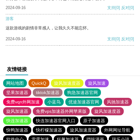
2024-09-16
支持
[0]
反对
[0]
游客
这款游戏的剧情非常感人，让我久久不能忘怀。
2024-09-16
支持
[0]
反对
[0]
友情链接
网站地图
QuickQ
旋风加速度器
旋风加速
坚果加速器
tiktok加速器
狗急加速器官网
免费vqn外网加速
小蓝鸟
优途加速器官网
风驰加速器
旋风加速器
免费vps加速器外网苹果版
旋风加速度器
快连加速器
快连加速器官网入口
原子加速器
快鸭加速器
快柠檬加速器
旋风加速度器
外网网址导航
软件中心
雷霆加速
狂飙加速器
哔咔漫画
瑞乐小说