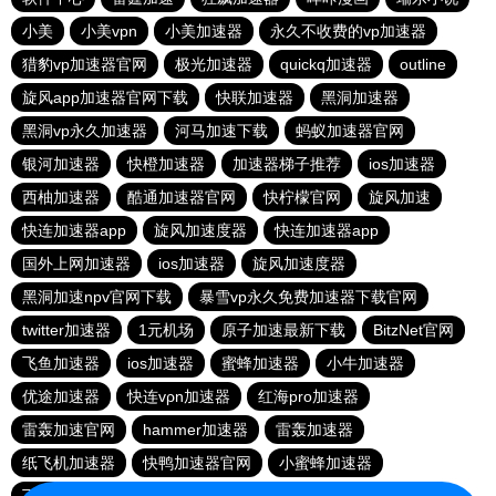
小美
小美vpn
小美加速器
永久不收费的vp加速器
猎豹vp加速器官网
极光加速器
quickq加速器
outline
旋风app加速器官网下载
快联加速器
黑洞加速器
黑洞vp永久加速器
河马加速下载
蚂蚁加速器官网
银河加速器
快橙加速器
加速器梯子推荐
ios加速器
西柚加速器
酷通加速器官网
快柠檬官网
旋风加速
快连加速器app
旋风加速度器
快连加速器app
国外上网加速器
ios加速器
旋风加速度器
黑洞加速npv官网下载
暴雪vp永久免费加速器下载官网
twitter加速器
1元机场
原子加速最新下载
BitzNet官网
飞鱼加速器
ios加速器
蜜蜂加速器
小牛加速器
优途加速器
快连vρn加速器
红海pro加速器
雷轰加速官网
hammer加速器
雷轰加速器
纸飞机加速器
快鸭加速器官网
小蜜蜂加速器