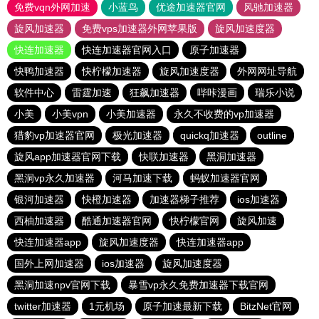
免费vqn外网加速
小蓝鸟
优途加速器官网
风驰加速器
旋风加速器
免费vps加速器外网苹果版
旋风加速度器
快连加速器
快连加速器官网入口
原子加速器
快鸭加速器
快柠檬加速器
旋风加速度器
外网网址导航
软件中心
雷霆加速
狂飙加速器
哔咔漫画
瑞乐小说
小美
小美vpn
小美加速器
永久不收费的vp加速器
猎豹vp加速器官网
极光加速器
quickq加速器
outline
旋风app加速器官网下载
快联加速器
黑洞加速器
黑洞vp永久加速器
河马加速下载
蚂蚁加速器官网
银河加速器
快橙加速器
加速器梯子推荐
ios加速器
西柚加速器
酷通加速器官网
快柠檬官网
旋风加速
快连加速器app
旋风加速度器
快连加速器app
国外上网加速器
ios加速器
旋风加速度器
黑洞加速npv官网下载
暴雪vp永久免费加速器下载官网
twitter加速器
1元机场
原子加速最新下载
BitzNet官网