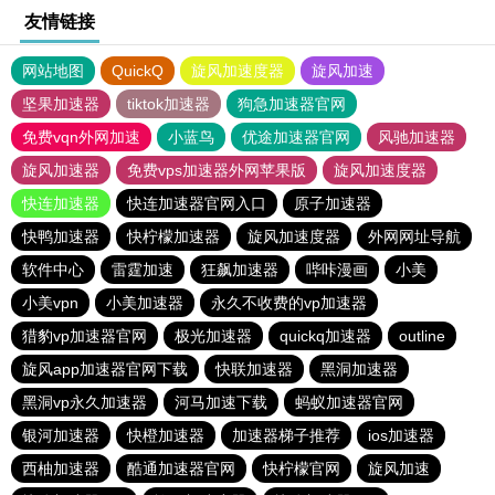
友情链接
网站地图
QuickQ
旋风加速度器
旋风加速
坚果加速器
tiktok加速器
狗急加速器官网
免费vqn外网加速
小蓝鸟
优途加速器官网
风驰加速器
旋风加速器
免费vps加速器外网苹果版
旋风加速度器
快连加速器
快连加速器官网入口
原子加速器
快鸭加速器
快柠檬加速器
旋风加速度器
外网网址导航
软件中心
雷霆加速
狂飙加速器
哔咔漫画
小美
小美vpn
小美加速器
永久不收费的vp加速器
猎豹vp加速器官网
极光加速器
quickq加速器
outline
旋风app加速器官网下载
快联加速器
黑洞加速器
黑洞vp永久加速器
河马加速下载
蚂蚁加速器官网
银河加速器
快橙加速器
加速器梯子推荐
ios加速器
西柚加速器
酷通加速器官网
快柠檬官网
旋风加速