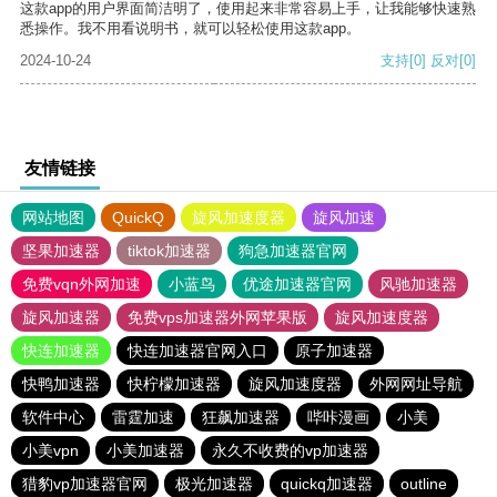
这款app的用户界面简洁明了，使用起来非常容易上手，让我能够快速熟
悉操作。我不用看说明书，就可以轻松使用这款app。
2024-10-24
支持
[0]
反对
[0]
友情链接
网站地图
QuickQ
旋风加速度器
旋风加速
坚果加速器
tiktok加速器
狗急加速器官网
免费vqn外网加速
小蓝鸟
优途加速器官网
风驰加速器
旋风加速器
免费vps加速器外网苹果版
旋风加速度器
快连加速器
快连加速器官网入口
原子加速器
快鸭加速器
快柠檬加速器
旋风加速度器
外网网址导航
软件中心
雷霆加速
狂飙加速器
哔咔漫画
小美
小美vpn
小美加速器
永久不收费的vp加速器
猎豹vp加速器官网
极光加速器
quickq加速器
outline