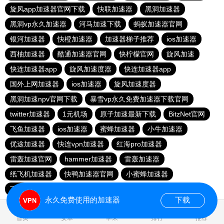
旋风app加速器官网下载
快联加速器
黑洞加速器
黑洞vp永久加速器
河马加速下载
蚂蚁加速器官网
银河加速器
快橙加速器
加速器梯子推荐
ios加速器
西柚加速器
酷通加速器官网
快柠檬官网
旋风加速
快连加速器app
旋风加速度器
快连加速器app
国外上网加速器
ios加速器
旋风加速度器
黑洞加速npv官网下载
暴雪vp永久免费加速器下载官网
twitter加速器
1元机场
原子加速最新下载
BitzNet官网
飞鱼加速器
ios加速器
蜜蜂加速器
小牛加速器
优途加速器
快连vρn加速器
红海pro加速器
雷轰加速官网
hammer加速器
雷轰加速器
纸飞机加速器
快鸭加速器官网
小蜜蜂加速器
飞跃加速器
快连pro
极光vp加速器
vqn加速外网
永久免费使用的加速器
下载
0.027998s
首页
安卓
苹果
排行
推荐