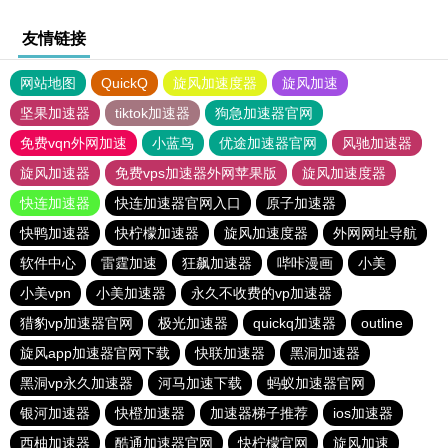
友情链接
网站地图
QuickQ
旋风加速度器
旋风加速
坚果加速器
tiktok加速器
狗急加速器官网
免费vqn外网加速
小蓝鸟
优途加速器官网
风驰加速器
旋风加速器
免费vps加速器外网苹果版
旋风加速度器
快连加速器
快连加速器官网入口
原子加速器
快鸭加速器
快柠檬加速器
旋风加速度器
外网网址导航
软件中心
雷霆加速
狂飙加速器
哔咔漫画
小美
小美vpn
小美加速器
永久不收费的vp加速器
猎豹vp加速器官网
极光加速器
quickq加速器
outline
旋风app加速器官网下载
快联加速器
黑洞加速器
黑洞vp永久加速器
河马加速下载
蚂蚁加速器官网
银河加速器
快橙加速器
加速器梯子推荐
ios加速器
西柚加速器
酷通加速器官网
快柠檬官网
旋风加速