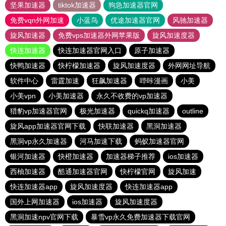
坚果加速器
tiktok加速器
狗急加速器官网
免费vqn外网加速
小蓝鸟
优途加速器官网
风驰加速器
旋风加速器
免费vps加速器外网苹果版
旋风加速度器
快连加速器
快连加速器官网入口
原子加速器
快鸭加速器
快柠檬加速器
旋风加速度器
外网网址导航
软件中心
雷霆加速
狂飙加速器
哔咔漫画
小美
小美vpn
小美加速器
永久不收费的vp加速器
猎豹vp加速器官网
极光加速器
quickq加速器
outline
旋风app加速器官网下载
快联加速器
黑洞加速器
黑洞vp永久加速器
河马加速下载
蚂蚁加速器官网
银河加速器
快橙加速器
加速器梯子推荐
ios加速器
西柚加速器
酷通加速器官网
快柠檬官网
旋风加速
快连加速器app
旋风加速度器
快连加速器app
国外上网加速器
ios加速器
旋风加速度器
黑洞加速npv官网下载
暴雪vp永久免费加速器下载官网