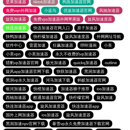
坚果加速器
tiktok加速器
狗急加速器官网
免费vqn外网加速
小蓝鸟
优途加速器官网
风驰加速器
旋风加速器
免费vps加速器外网苹果版
旋风加速度器
快连加速器
快连加速器官网入口
原子加速器
快鸭加速器
快柠檬加速器
旋风加速度器
外网网址导航
软件中心
雷霆加速
狂飙加速器
哔咔漫画
小美
小美vpn
小美加速器
永久不收费的vp加速器
猎豹vp加速器官网
极光加速器
quickq加速器
outline
旋风app加速器官网下载
快联加速器
黑洞加速器
黑洞vp永久加速器
河马加速下载
蚂蚁加速器官网
银河加速器
快橙加速器
加速器梯子推荐
ios加速器
西柚加速器
酷通加速器官网
快柠檬官网
旋风加速
快连加速器app
旋风加速度器
快连加速器app
国外上网加速器
ios加速器
旋风加速度器
黑洞加速npv官网下载
暴雪vp永久免费加速器下载官网