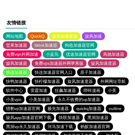
友情链接
网站地图
QuickQ
旋风加速度器
旋风加速
坚果加速器
tiktok加速器
狗急加速器官网
免费vqn外网加速
小蓝鸟
优途加速器官网
风驰加速器
旋风加速器
免费vps加速器外网苹果版
旋风加速度器
快连加速器
快连加速器官网入口
原子加速器
快鸭加速器
快柠檬加速器
旋风加速度器
外网网址导航
软件中心
雷霆加速
狂飙加速器
哔咔漫画
小美
小美vpn
小美加速器
永久不收费的vp加速器
猎豹vp加速器官网
极光加速器
quickq加速器
outline
旋风app加速器官网下载
快联加速器
黑洞加速器
黑洞vp永久加速器
河马加速下载
蚂蚁加速器官网