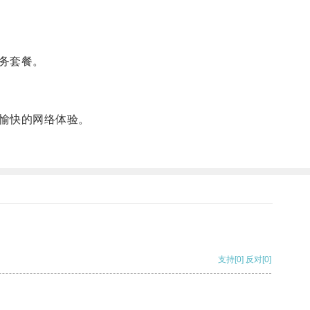
务套餐。
愉快的网络体验。
支持
[0]
反对
[0]