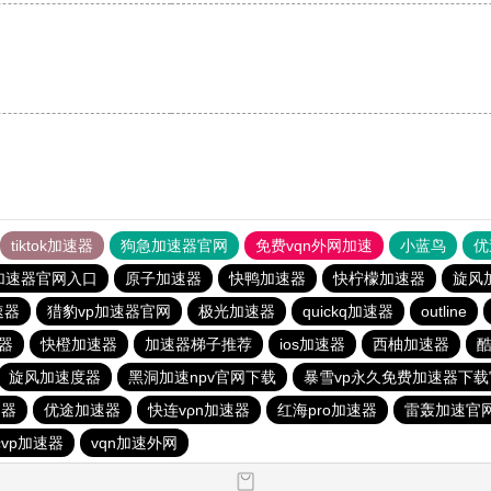
tiktok加速器
狗急加速器官网
免费vqn外网加速
小蓝鸟
优
加速器官网入口
原子加速器
快鸭加速器
快柠檬加速器
旋风
速器
猎豹vp加速器官网
极光加速器
quickq加速器
outline
器
快橙加速器
加速器梯子推荐
ios加速器
西柚加速器
旋风加速度器
黑洞加速npv官网下载
暴雪vp永久免费加速器下载
速器
优途加速器
快连vρn加速器
红海pro加速器
雷轰加速官
vp加速器
vqn加速外网