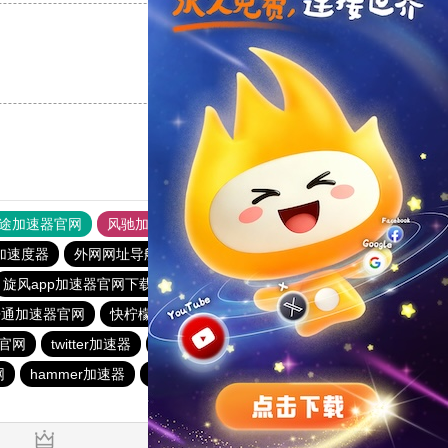
支持
[0]
反对
[0]
途加速器官网
风驰加速器
旋风加速器
加速度器
外网网址导航
软件中心
雷霆加速
狂飙加速器
旋风app加速器官网下载
快联加速器
黑洞加速器
酷通加速器官网
快柠檬官网
旋风加速
快连加速器app
官网
twitter加速器
1元机场
原子加速最新下载
网
hammer加速器
雷轰加速器
纸飞机加速器