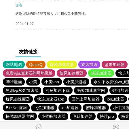
游客
这款游戏的剧情非常感人，让我久久不能忘怀。
2024-11-27
友情链接
网站地图
QuickQ
旋风加速度器
旋风加速
坚果加速器
免费vps加速器外网苹果版
旋风加速度器
快连加速器
快连
哔咔漫画
小美
小美vpn
小美加速器
永久不收费的vp加
黑洞vp永久加速器
河马加速下载
蚂蚁加速器官网
银河加速
旋风加速度器
快连加速器app
国外上网加速器
ios加速器
BitzNet官网
飞鱼加速器
ios加速器
蜜蜂加速器
小牛加
快鸭加速器官网
小蜜蜂加速器
飞跃加速器
快连pro
极光