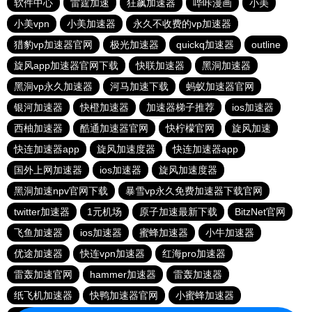
软件中心
雷霆加速
狂飙加速器
哔咔漫画
小美
小美vpn
小美加速器
永久不收费的vp加速器
猎豹vp加速器官网
极光加速器
quickq加速器
outline
旋风app加速器官网下载
快联加速器
黑洞加速器
黑洞vp永久加速器
河马加速下载
蚂蚁加速器官网
银河加速器
快橙加速器
加速器梯子推荐
ios加速器
西柚加速器
酷通加速器官网
快柠檬官网
旋风加速
快连加速器app
旋风加速度器
快连加速器app
国外上网加速器
ios加速器
旋风加速度器
黑洞加速npv官网下载
暴雪vp永久免费加速器下载官网
twitter加速器
1元机场
原子加速最新下载
BitzNet官网
飞鱼加速器
ios加速器
蜜蜂加速器
小牛加速器
优途加速器
快连vρn加速器
红海pro加速器
雷轰加速官网
hammer加速器
雷轰加速器
纸飞机加速器
快鸭加速器官网
小蜜蜂加速器