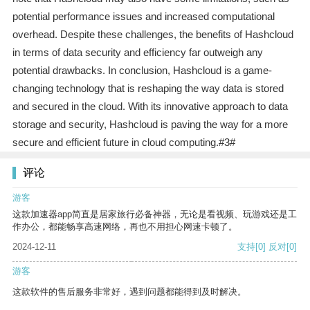
potential performance issues and increased computational
overhead. Despite these challenges, the benefits of Hashcloud
in terms of data security and efficiency far outweigh any
potential drawbacks. In conclusion, Hashcloud is a game-
changing technology that is reshaping the way data is stored
and secured in the cloud. With its innovative approach to data
storage and security, Hashcloud is paving the way for a more
secure and efficient future in cloud computing.#3#
评论
游客
这款加速器app简直是居家旅行必备神器，无论是看视频、玩游戏还是工
作办公，都能畅享高速网络，再也不用担心网速卡顿了。
2024-12-11
支持
[0]
反对
[0]
游客
这款软件的售后服务非常好，遇到问题都能得到及时解决。