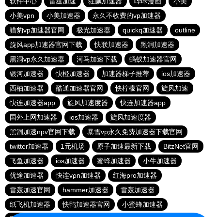
软件中心
雷霆加速
狂飙加速器
哔咔漫画
小美
小美vpn
小美加速器
永久不收费的vp加速器
猎豹vp加速器官网
极光加速器
quickq加速器
outline
旋风app加速器官网下载
快联加速器
黑洞加速器
黑洞vp永久加速器
河马加速下载
蚂蚁加速器官网
银河加速器
快橙加速器
加速器梯子推荐
ios加速器
西柚加速器
酷通加速器官网
快柠檬官网
旋风加速
快连加速器app
旋风加速度器
快连加速器app
国外上网加速器
ios加速器
旋风加速度器
黑洞加速npv官网下载
暴雪vp永久免费加速器下载官网
twitter加速器
1元机场
原子加速最新下载
BitzNet官网
飞鱼加速器
ios加速器
蜜蜂加速器
小牛加速器
优途加速器
快连vρn加速器
红海pro加速器
雷轰加速官网
hammer加速器
雷轰加速器
纸飞机加速器
快鸭加速器官网
小蜜蜂加速器