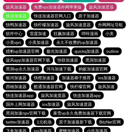
旋风加速器
免费vps加速器外网苹果版
旋风加速度器
快连加速器
快连加速器官网入口
原子加速器
快鸭加速器
快柠檬加速器
旋风加速度器
外网网址导航
软件中心
雷霆加速
狂飙加速器
哔咔漫画
小美
小美vpn
小美加速器
永久不收费的vp加速器
猎豹vp加速器官网
极光加速器
quickq加速器
outline
旋风app加速器官网下载
快联加速器
黑洞加速器
黑洞vp永久加速器
河马加速下载
蚂蚁加速器官网
银河加速器
快橙加速器
加速器梯子推荐
ios加速器
西柚加速器
酷通加速器官网
快柠檬官网
旋风加速
快连加速器app
旋风加速度器
快连加速器app
国外上网加速器
ios加速器
旋风加速度器
黑洞加速npv官网下载
暴雪vp永久免费加速器下载官网
twitter加速器
1元机场
原子加速最新下载
BitzNet官网
飞鱼加速器
ios加速器
蜜蜂加速器
小牛加速器