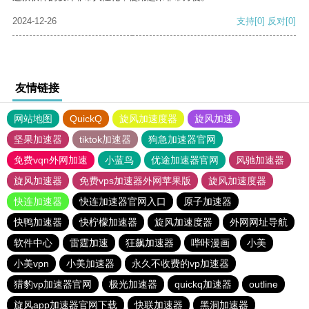
2024-12-26
支持
[0]
反对
[0]
友情链接
网站地图
QuickQ
旋风加速度器
旋风加速
坚果加速器
tiktok加速器
狗急加速器官网
免费vqn外网加速
小蓝鸟
优途加速器官网
风驰加速器
旋风加速器
免费vps加速器外网苹果版
旋风加速度器
快连加速器
快连加速器官网入口
原子加速器
快鸭加速器
快柠檬加速器
旋风加速度器
外网网址导航
软件中心
雷霆加速
狂飙加速器
哔咔漫画
小美
小美vpn
小美加速器
永久不收费的vp加速器
猎豹vp加速器官网
极光加速器
quickq加速器
outline
旋风app加速器官网下载
快联加速器
黑洞加速器