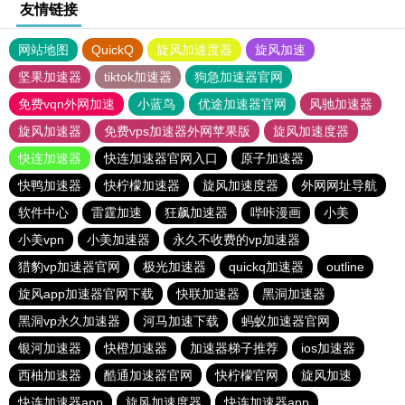
友情链接
网站地图
QuickQ
旋风加速度器
旋风加速
坚果加速器
tiktok加速器
狗急加速器官网
免费vqn外网加速
小蓝鸟
优途加速器官网
风驰加速器
旋风加速器
免费vps加速器外网苹果版
旋风加速度器
快连加速器
快连加速器官网入口
原子加速器
快鸭加速器
快柠檬加速器
旋风加速度器
外网网址导航
软件中心
雷霆加速
狂飙加速器
哔咔漫画
小美
小美vpn
小美加速器
永久不收费的vp加速器
猎豹vp加速器官网
极光加速器
quickq加速器
outline
旋风app加速器官网下载
快联加速器
黑洞加速器
黑洞vp永久加速器
河马加速下载
蚂蚁加速器官网
银河加速器
快橙加速器
加速器梯子推荐
ios加速器
西柚加速器
酷通加速器官网
快柠檬官网
旋风加速
快连加速器app
旋风加速度器
快连加速器app