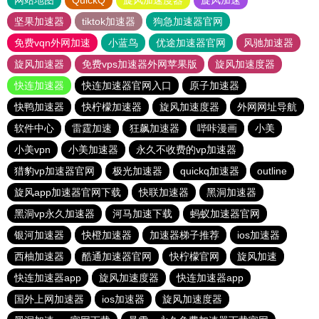
网站地图
QuickQ
旋风加速度器
旋风加速
坚果加速器
tiktok加速器
狗急加速器官网
免费vqn外网加速
小蓝鸟
优途加速器官网
风驰加速器
旋风加速器
免费vps加速器外网苹果版
旋风加速度器
快连加速器
快连加速器官网入口
原子加速器
快鸭加速器
快柠檬加速器
旋风加速度器
外网网址导航
软件中心
雷霆加速
狂飙加速器
哔咔漫画
小美
小美vpn
小美加速器
永久不收费的vp加速器
猎豹vp加速器官网
极光加速器
quickq加速器
outline
旋风app加速器官网下载
快联加速器
黑洞加速器
黑洞vp永久加速器
河马加速下载
蚂蚁加速器官网
银河加速器
快橙加速器
加速器梯子推荐
ios加速器
西柚加速器
酷通加速器官网
快柠檬官网
旋风加速
快连加速器app
旋风加速度器
快连加速器app
国外上网加速器
ios加速器
旋风加速度器