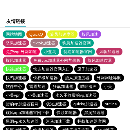
友情链接
网站地图
QuickQ
旋风加速度器
旋风加速
坚果加速器
tiktok加速器
狗急加速器官网
免费vqn外网加速
小蓝鸟
优途加速器官网
风驰加速器
旋风加速器
免费vps加速器外网苹果版
旋风加速度器
快连加速器
快连加速器官网入口
原子加速器
快鸭加速器
快柠檬加速器
旋风加速度器
外网网址导航
软件中心
雷霆加速
狂飙加速器
哔咔漫画
小美
小美vpn
小美加速器
永久不收费的vp加速器
猎豹vp加速器官网
极光加速器
quickq加速器
outline
旋风app加速器官网下载
快联加速器
黑洞加速器
黑洞vp永久加速器
河马加速下载
蚂蚁加速器官网