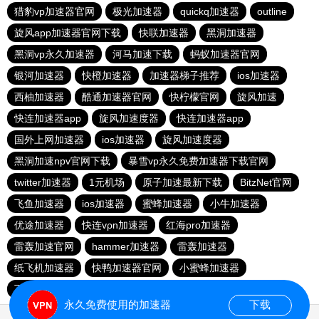
猎豹vp加速器官网
极光加速器
quickq加速器
outline
旋风app加速器官网下载
快联加速器
黑洞加速器
黑洞vp永久加速器
河马加速下载
蚂蚁加速器官网
银河加速器
快橙加速器
加速器梯子推荐
ios加速器
西柚加速器
酷通加速器官网
快柠檬官网
旋风加速
快连加速器app
旋风加速度器
快连加速器app
国外上网加速器
ios加速器
旋风加速度器
黑洞加速npv官网下载
暴雪vp永久免费加速器下载官网
twitter加速器
1元机场
原子加速最新下载
BitzNet官网
飞鱼加速器
ios加速器
蜜蜂加速器
小牛加速器
优途加速器
快连vρn加速器
红海pro加速器
雷轰加速官网
hammer加速器
雷轰加速器
纸飞机加速器
快鸭加速器官网
小蜜蜂加速器
飞跃加速器
快连pro
极光vp加速器
vqn加速外网
永久免费使用的加速器
下载