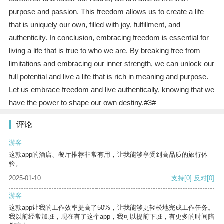
purpose and passion. This freedom allows us to create a life
that is uniquely our own, filled with joy, fulfillment, and
authenticity. In conclusion, embracing freedom is essential for
living a life that is true to who we are. By breaking free from
limitations and embracing our inner strength, we can unlock our
full potential and live a life that is rich in meaning and purpose.
Let us embrace freedom and live authentically, knowing that we
have the power to shape our own destiny.#3#
评论
游客
这款app的酒店、餐厅推荐非常有用，让我能够享受到高品质的旅行体
验。
2025-01-10
支持
[0]
反对
[0]
游客
这款app让我的工作效率提高了50%，让我能够更轻松地完成工作任务。
我以前经常加班，现在有了这个app，我可以提前下班，有更多的时间陪