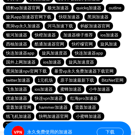
猎豹vp加速器官网
极光加速器
quickq加速器
outline
旋风app加速器官网下载
快联加速器
黑洞加速器
黑洞vp永久加速器
河马加速下载
蚂蚁加速器官网
银河加速器
快橙加速器
加速器梯子推荐
ios加速器
西柚加速器
酷通加速器官网
快柠檬官网
旋风加速
快连加速器app
旋风加速度器
快连加速器app
国外上网加速器
ios加速器
旋风加速度器
黑洞加速npv官网下载
暴雪vp永久免费加速器下载官网
twitter加速器
1元机场
原子加速最新下载
BitzNet官网
飞鱼加速器
ios加速器
蜜蜂加速器
小牛加速器
优途加速器
快连vρn加速器
红海pro加速器
雷轰加速官网
hammer加速器
雷轰加速器
纸飞机加速器
快鸭加速器官网
小蜜蜂加速器
飞跃加速器
快连pro
极光vp加速器
vqn加速外网
永久免费使用的加速器
下载