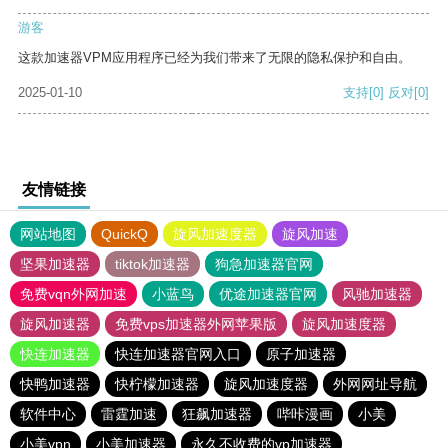
游客
这款加速器VPM应用程序已经为我们带来了无限的隐私保护和自由。
2025-01-10
支持
[0]
反对
[0]
友情链接
网站地图
QuickQ
旋风加速度器
旋风加速
坚果加速器
tiktok加速器
狗急加速器官网
免费vqn外网加速
小蓝鸟
优途加速器官网
风驰加速器
旋风加速器
免费vps加速器外网苹果版
旋风加速度器
快连加速器
快连加速器官网入口
原子加速器
快鸭加速器
快柠檬加速器
旋风加速度器
外网网址导航
软件中心
雷霆加速
狂飙加速器
哔咔漫画
小美
小美vpn
小美加速器
永久不收费的vp加速器