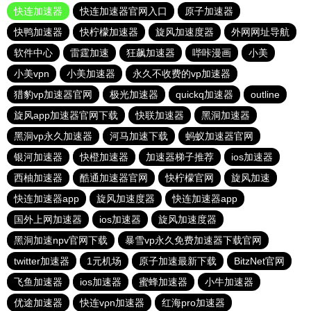
快连加速器
快连加速器官网入口
原子加速器
快鸭加速器
快柠檬加速器
旋风加速度器
外网网址导航
软件中心
雷霆加速
狂飙加速器
哔咔漫画
小美
小美vpn
小美加速器
永久不收费的vp加速器
猎豹vp加速器官网
极光加速器
quickq加速器
outline
旋风app加速器官网下载
快联加速器
黑洞加速器
黑洞vp永久加速器
河马加速下载
蚂蚁加速器官网
银河加速器
快橙加速器
加速器梯子推荐
ios加速器
西柚加速器
酷通加速器官网
快柠檬官网
旋风加速
快连加速器app
旋风加速度器
快连加速器app
国外上网加速器
ios加速器
旋风加速度器
黑洞加速npv官网下载
暴雪vp永久免费加速器下载官网
twitter加速器
1元机场
原子加速最新下载
BitzNet官网
飞鱼加速器
ios加速器
蜜蜂加速器
小牛加速器
优途加速器
快连vρn加速器
红海pro加速器