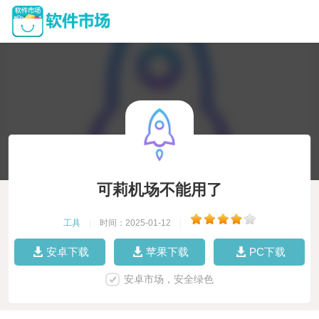
可莉机场不能用了
工具
|
时间：2025-01-12
|
安卓下载
苹果下载
PC下载
安卓市场，安全绿色