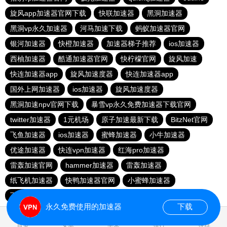
旋风app加速器官网下载
快联加速器
黑洞加速器
黑洞vp永久加速器
河马加速下载
蚂蚁加速器官网
银河加速器
快橙加速器
加速器梯子推荐
ios加速器
西柚加速器
酷通加速器官网
快柠檬官网
旋风加速
快连加速器app
旋风加速度器
快连加速器app
国外上网加速器
ios加速器
旋风加速度器
黑洞加速npv官网下载
暴雪vp永久免费加速器下载官网
twitter加速器
1元机场
原子加速最新下载
BitzNet官网
飞鱼加速器
ios加速器
蜜蜂加速器
小牛加速器
优途加速器
快连vρn加速器
红海pro加速器
雷轰加速官网
hammer加速器
雷轰加速器
纸飞机加速器
快鸭加速器官网
小蜜蜂加速器
飞跃加速器
快连pro
极光vp加速器
vqn加速外网
永久免费使用的加速器
下载
0.056366s
首页
安卓
苹果
排行
推荐