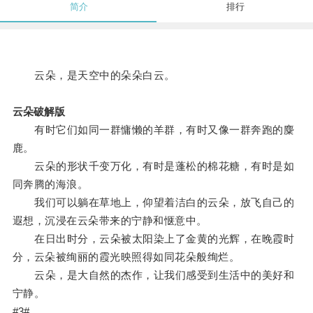
简介
排行
云朵，是天空中的朵朵白云。
云朵破解版
有时它们如同一群慵懒的羊群，有时又像一群奔跑的麋
鹿。
云朵的形状千变万化，有时是蓬松的棉花糖，有时是如
同奔腾的海浪。
我们可以躺在草地上，仰望着洁白的云朵，放飞自己的
遐想，沉浸在云朵带来的宁静和惬意中。
在日出时分，云朵被太阳染上了金黄的光辉，在晚霞时
分，云朵被绚丽的霞光映照得如同花朵般绚烂。
云朵，是大自然的杰作，让我们感受到生活中的美好和
宁静。
#3#