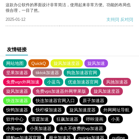
这款办公软件的界面设计非常简洁，使用起来非常方便。功能的布局也
很合理，一目了然。
2025-01-12
支持
[0]
反对
[0]
友情链接
网站地图
QuickQ
旋风加速度器
旋风加速
坚果加速器
tiktok加速器
狗急加速器官网
免费vqn外网加速
小蓝鸟
优途加速器官网
风驰加速器
旋风加速器
免费vps加速器外网苹果版
旋风加速度器
快连加速器
快连加速器官网入口
原子加速器
快鸭加速器
快柠檬加速器
旋风加速度器
外网网址导航
软件中心
雷霆加速
狂飙加速器
哔咔漫画
小美
小美vpn
小美加速器
永久不收费的vp加速器
猎豹vp加速器官网
极光加速器
quickq加速器
outline