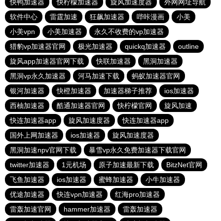
快鸭加速器
快柠檬加速器
旋风加速度器
外网网址导航
软件中心
雷霆加速
狂飙加速器
哔咔漫画
小美
小美vpn
小美加速器
永久不收费的vp加速器
猎豹vp加速器官网
极光加速器
quickq加速器
outline
旋风app加速器官网下载
快联加速器
黑洞加速器
黑洞vp永久加速器
河马加速下载
蚂蚁加速器官网
银河加速器
快橙加速器
加速器梯子推荐
ios加速器
西柚加速器
酷通加速器官网
快柠檬官网
旋风加速
快连加速器app
旋风加速度器
快连加速器app
国外上网加速器
ios加速器
旋风加速度器
黑洞加速npv官网下载
暴雪vp永久免费加速器下载官网
twitter加速器
1元机场
原子加速最新下载
BitzNet官网
飞鱼加速器
ios加速器
蜜蜂加速器
小牛加速器
优途加速器
快连vρn加速器
红海pro加速器
雷轰加速官网
hammer加速器
雷轰加速器