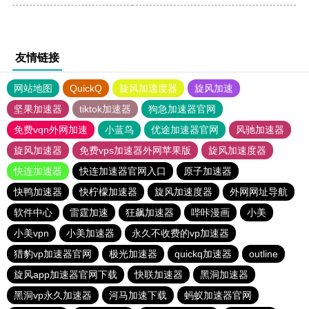
友情链接
网站地图
QuickQ
旋风加速度器
旋风加速
坚果加速器
tiktok加速器
狗急加速器官网
免费vqn外网加速
小蓝鸟
优途加速器官网
风驰加速器
旋风加速器
免费vps加速器外网苹果版
旋风加速度器
快连加速器
快连加速器官网入口
原子加速器
快鸭加速器
快柠檬加速器
旋风加速度器
外网网址导航
软件中心
雷霆加速
狂飙加速器
哔咔漫画
小美
小美vpn
小美加速器
永久不收费的vp加速器
猎豹vp加速器官网
极光加速器
quickq加速器
outline
旋风app加速器官网下载
快联加速器
黑洞加速器
黑洞vp永久加速器
河马加速下载
蚂蚁加速器官网