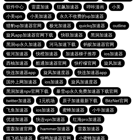
软件中心
雷霆加速
狂飙加速器
哔咔漫画
小美
小美vpn
小美加速器
永久不收费的vp加速器
猎豹vp加速器官网
极光加速器
quickq加速器
outline
旋风app加速器官网下载
快联加速器
黑洞加速器
黑洞vp永久加速器
河马加速下载
蚂蚁加速器官网
银河加速器
快橙加速器
加速器梯子推荐
ios加速器
西柚加速器
酷通加速器官网
快柠檬官网
旋风加速
快连加速器app
旋风加速度器
快连加速器app
国外上网加速器
ios加速器
旋风加速度器
黑洞加速npv官网下载
暴雪vp永久免费加速器下载官网
twitter加速器
1元机场
原子加速最新下载
BitzNet官网
飞鱼加速器
ios加速器
蜜蜂加速器
小牛加速器
优途加速器
快连vρn加速器
红海pro加速器
雷轰加速官网
hammer加速器
雷轰加速器
纸飞机加速器
快鸭加速器官网
小蜜蜂加速器