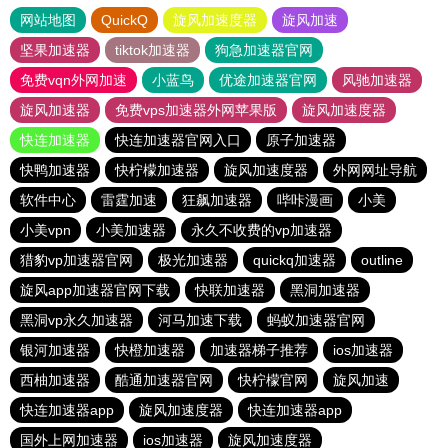
网站地图
QuickQ
旋风加速度器
旋风加速
坚果加速器
tiktok加速器
狗急加速器官网
免费vqn外网加速
小蓝鸟
优途加速器官网
风驰加速器
旋风加速器
免费vps加速器外网苹果版
旋风加速度器
快连加速器
快连加速器官网入口
原子加速器
快鸭加速器
快柠檬加速器
旋风加速度器
外网网址导航
软件中心
雷霆加速
狂飙加速器
哔咔漫画
小美
小美vpn
小美加速器
永久不收费的vp加速器
猎豹vp加速器官网
极光加速器
quickq加速器
outline
旋风app加速器官网下载
快联加速器
黑洞加速器
黑洞vp永久加速器
河马加速下载
蚂蚁加速器官网
银河加速器
快橙加速器
加速器梯子推荐
ios加速器
西柚加速器
酷通加速器官网
快柠檬官网
旋风加速
快连加速器app
旋风加速度器
快连加速器app
国外上网加速器
ios加速器
旋风加速度器