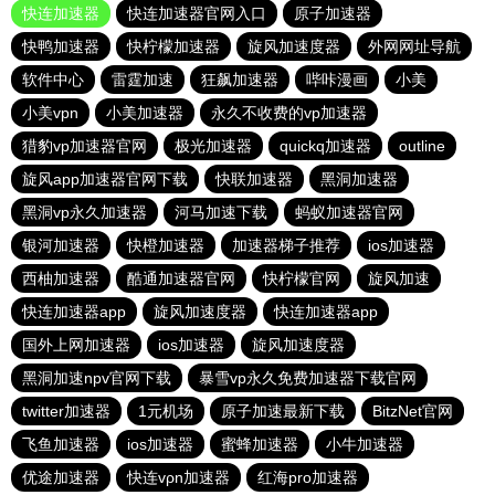
快连加速器
快连加速器官网入口
原子加速器
快鸭加速器
快柠檬加速器
旋风加速度器
外网网址导航
软件中心
雷霆加速
狂飙加速器
哔咔漫画
小美
小美vpn
小美加速器
永久不收费的vp加速器
猎豹vp加速器官网
极光加速器
quickq加速器
outline
旋风app加速器官网下载
快联加速器
黑洞加速器
黑洞vp永久加速器
河马加速下载
蚂蚁加速器官网
银河加速器
快橙加速器
加速器梯子推荐
ios加速器
西柚加速器
酷通加速器官网
快柠檬官网
旋风加速
快连加速器app
旋风加速度器
快连加速器app
国外上网加速器
ios加速器
旋风加速度器
黑洞加速npv官网下载
暴雪vp永久免费加速器下载官网
twitter加速器
1元机场
原子加速最新下载
BitzNet官网
飞鱼加速器
ios加速器
蜜蜂加速器
小牛加速器
优途加速器
快连vρn加速器
红海pro加速器