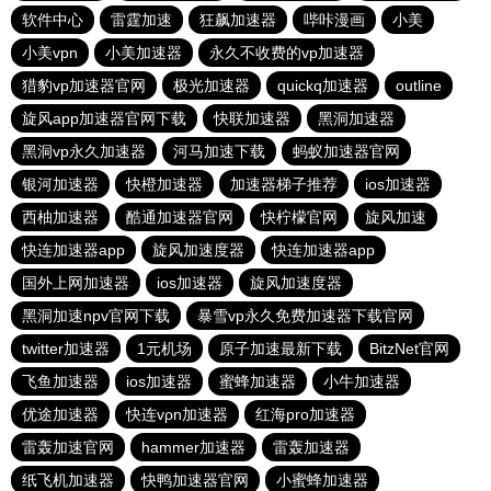
软件中心
雷霆加速
狂飙加速器
哔咔漫画
小美
小美vpn
小美加速器
永久不收费的vp加速器
猎豹vp加速器官网
极光加速器
quickq加速器
outline
旋风app加速器官网下载
快联加速器
黑洞加速器
黑洞vp永久加速器
河马加速下载
蚂蚁加速器官网
银河加速器
快橙加速器
加速器梯子推荐
ios加速器
西柚加速器
酷通加速器官网
快柠檬官网
旋风加速
快连加速器app
旋风加速度器
快连加速器app
国外上网加速器
ios加速器
旋风加速度器
黑洞加速npv官网下载
暴雪vp永久免费加速器下载官网
twitter加速器
1元机场
原子加速最新下载
BitzNet官网
飞鱼加速器
ios加速器
蜜蜂加速器
小牛加速器
优途加速器
快连vρn加速器
红海pro加速器
雷轰加速官网
hammer加速器
雷轰加速器
纸飞机加速器
快鸭加速器官网
小蜜蜂加速器