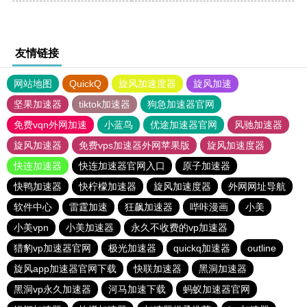
友情链接
网站地图
QuickQ
旋风加速度器
旋风加速
坚果加速器
tiktok加速器
狗急加速器官网
免费vqn外网加速
小蓝鸟
优途加速器官网
风驰加速器
旋风加速器
免费vps加速器外网苹果版
旋风加速度器
快连加速器
快连加速器官网入口
原子加速器
快鸭加速器
快柠檬加速器
旋风加速度器
外网网址导航
软件中心
雷霆加速
狂飙加速器
哔咔漫画
小美
小美vpn
小美加速器
永久不收费的vp加速器
猎豹vp加速器官网
极光加速器
quickq加速器
outline
旋风app加速器官网下载
快联加速器
黑洞加速器
黑洞vp永久加速器
河马加速下载
蚂蚁加速器官网