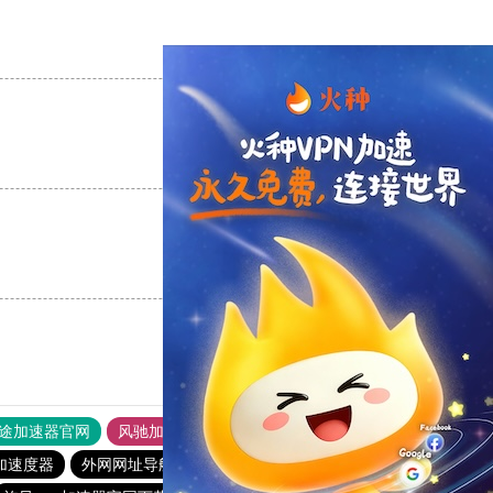
支持
[0]
反对
[0]
支持
[0]
反对
[0]
支持
[0]
反对
[0]
途加速器官网
风驰加速器
旋风加速器
加速度器
外网网址导航
软件中心
雷霆加速
狂飙加速器