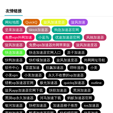
友情链接
网站地图
QuickQ
旋风加速度器
旋风加速
坚果加速器
tiktok加速器
狗急加速器官网
免费vqn外网加速
小蓝鸟
优途加速器官网
风驰加速器
旋风加速器
免费vps加速器外网苹果版
旋风加速度器
快连加速器
快连加速器官网入口
原子加速器
快鸭加速器
快柠檬加速器
旋风加速度器
外网网址导航
软件中心
雷霆加速
狂飙加速器
哔咔漫画
小美
小美vpn
小美加速器
永久不收费的vp加速器
猎豹vp加速器官网
极光加速器
quickq加速器
outline
旋风app加速器官网下载
快联加速器
黑洞加速器
黑洞vp永久加速器
河马加速下载
蚂蚁加速器官网
银河加速器
快橙加速器
加速器梯子推荐
ios加速器