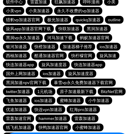
软件中心
雷霆加速
狂飙加速器
哔咔漫画
小美
小美vpn
小美加速器
永久不收费的vp加速器
猎豹vp加速器官网
极光加速器
quickq加速器
outline
旋风app加速器官网下载
快联加速器
黑洞加速器
黑洞vp永久加速器
河马加速下载
蚂蚁加速器官网
银河加速器
快橙加速器
加速器梯子推荐
ios加速器
西柚加速器
酷通加速器官网
快柠檬官网
旋风加速
快连加速器app
旋风加速度器
快连加速器app
国外上网加速器
ios加速器
旋风加速度器
黑洞加速npv官网下载
暴雪vp永久免费加速器下载官网
twitter加速器
1元机场
原子加速最新下载
BitzNet官网
飞鱼加速器
ios加速器
蜜蜂加速器
小牛加速器
优途加速器
快连vρn加速器
红海pro加速器
雷轰加速官网
hammer加速器
雷轰加速器
纸飞机加速器
快鸭加速器官网
小蜜蜂加速器