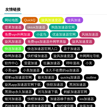
友情链接
网站地图
QuickQ
旋风加速度器
旋风加速
坚果加速器
tiktok加速器
狗急加速器官网
免费vqn外网加速
小蓝鸟
优途加速器官网
风驰加速器
旋风加速器
免费vps加速器外网苹果版
旋风加速度器
快连加速器
快连加速器官网入口
原子加速器
快鸭加速器
快柠檬加速器
旋风加速度器
外网网址导航
软件中心
雷霆加速
狂飙加速器
哔咔漫画
小美
小美vpn
小美加速器
永久不收费的vp加速器
猎豹vp加速器官网
极光加速器
quickq加速器
outline
旋风app加速器官网下载
快联加速器
黑洞加速器
黑洞vp永久加速器
河马加速下载
蚂蚁加速器官网
银河加速器
快橙加速器
加速器梯子推荐
ios加速器
西柚加速器
酷通加速器官网
快柠檬官网
旋风加速