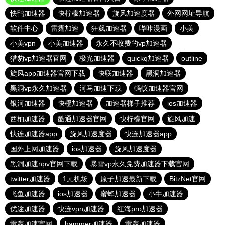
快鸭加速器
快柠檬加速器
旋风加速度器
外网网址导航
软件中心
雷霆加速
狂飙加速器
哔咔漫画
小美
小美vpn
小美加速器
永久不收费的vp加速器
猎豹vp加速器官网
极光加速器
quickq加速器
outline
旋风app加速器官网下载
快联加速器
黑洞加速器
黑洞vp永久加速器
河马加速下载
蚂蚁加速器官网
银河加速器
快橙加速器
加速器梯子推荐
ios加速器
西柚加速器
酷通加速器官网
快柠檬官网
旋风加速
快连加速器app
旋风加速度器
快连加速器app
国外上网加速器
ios加速器
旋风加速度器
黑洞加速npv官网下载
暴雪vp永久免费加速器下载官网
twitter加速器
1元机场
原子加速最新下载
BitzNet官网
飞鱼加速器
ios加速器
蜜蜂加速器
小牛加速器
优途加速器
快连vρn加速器
红海pro加速器
雷轰加速官网
hammer加速器
雷轰加速器