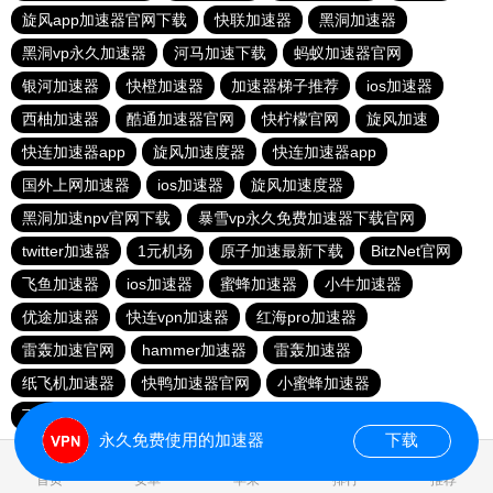
旋风app加速器官网下载
快联加速器
黑洞加速器
黑洞vp永久加速器
河马加速下载
蚂蚁加速器官网
银河加速器
快橙加速器
加速器梯子推荐
ios加速器
西柚加速器
酷通加速器官网
快柠檬官网
旋风加速
快连加速器app
旋风加速度器
快连加速器app
国外上网加速器
ios加速器
旋风加速度器
黑洞加速npv官网下载
暴雪vp永久免费加速器下载官网
twitter加速器
1元机场
原子加速最新下载
BitzNet官网
飞鱼加速器
ios加速器
蜜蜂加速器
小牛加速器
优途加速器
快连vρn加速器
红海pro加速器
雷轰加速官网
hammer加速器
雷轰加速器
纸飞机加速器
快鸭加速器官网
小蜜蜂加速器
飞跃加速器
快连pro
极光vp加速器
vqn加速外网
永久免费使用的加速器
下载
0.030054s
首页
安卓
苹果
排行
推荐