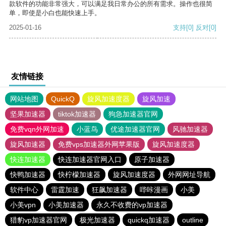
款软件的功能非常强大，可以满足我日常办公的所有需求。操作也很简
单，即使是小白也能快速上手。
2025-01-16
支持
[0]
反对
[0]
友情链接
网站地图
QuickQ
旋风加速度器
旋风加速
坚果加速器
tiktok加速器
狗急加速器官网
免费vqn外网加速
小蓝鸟
优途加速器官网
风驰加速器
旋风加速器
免费vps加速器外网苹果版
旋风加速度器
快连加速器
快连加速器官网入口
原子加速器
快鸭加速器
快柠檬加速器
旋风加速度器
外网网址导航
软件中心
雷霆加速
狂飙加速器
哔咔漫画
小美
小美vpn
小美加速器
永久不收费的vp加速器
猎豹vp加速器官网
极光加速器
quickq加速器
outline