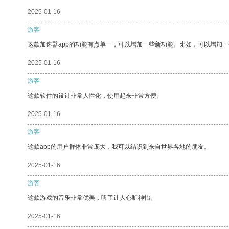
2025-01-16
游客
这款加速器app的功能有点单一，可以增加一些新功能。比如，可以增加
2025-01-16
游客
这款软件的设计非常人性化，使用起来非常方便。
2025-01-16
游客
这款app的用户群体非常庞大，我可以结识到来自世界各地的朋友。
2025-01-16
游客
这款游戏的音乐非常优美，听了让人心旷神怡。
2025-01-16