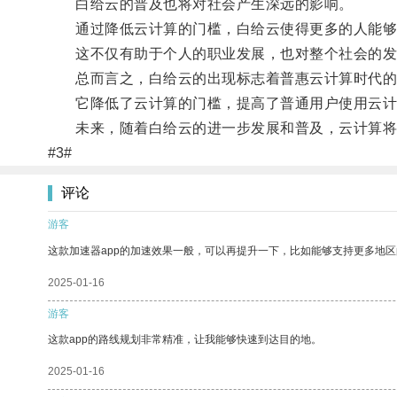
白给云的普及也将对社会产生深远的影响。
通过降低云计算的门槛，白给云使得更多的人能够
这不仅有助于个人的职业发展，也对整个社会的发
总而言之，白给云的出现标志着普惠云计算时代的
它降低了云计算的门槛，提高了普通用户使用云计
未来，随着白给云的进一步发展和普及，云计算将更
#3#
评论
游客
这款加速器app的加速效果一般，可以再提升一下，比如能够支持更多地
2025-01-16
游客
这款app的路线规划非常精准，让我能够快速到达目的地。
2025-01-16