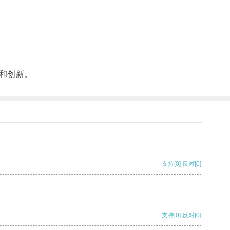
和创新。
支持
[0]
反对
[0]
支持
[0]
反对
[0]