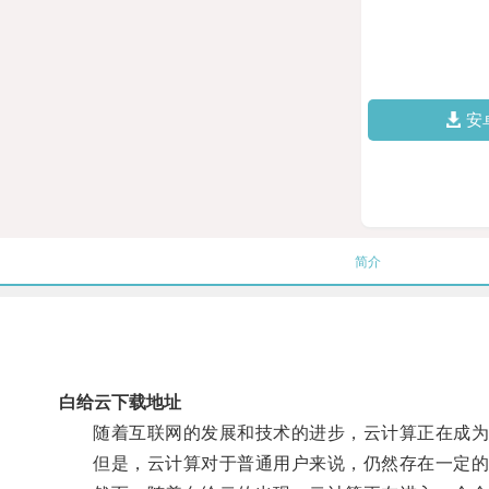
安
简介
白给云下载地址
随着互联网的发展和技术的进步，云计算正在成为
但是，云计算对于普通用户来说，仍然存在一定的