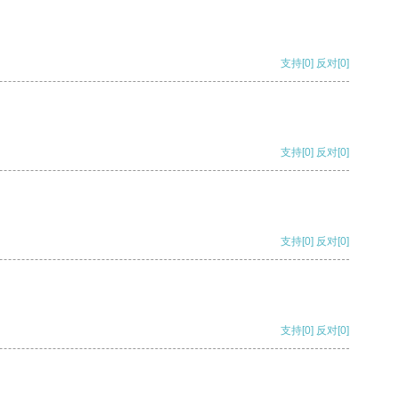
支持
[0]
反对
[0]
支持
[0]
反对
[0]
支持
[0]
反对
[0]
支持
[0]
反对
[0]