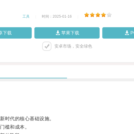
工具
|
时间：2025-01-16
|
卓下载
苹果下载
安卓市场，安全绿色
新时代的核心基础设施。
门槛和成本。