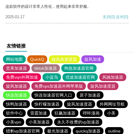
这款软件的设计非常人性化，使用起来非常舒服。
2025-01-17
支持
[0]
反对
[0]
友情链接
网站地图
QuickQ
旋风加速度器
旋风加速
坚果加速器
tiktok加速器
狗急加速器官网
免费vqn外网加速
小蓝鸟
优途加速器官网
风驰加速器
旋风加速器
免费vps加速器外网苹果版
旋风加速度器
快连加速器
快连加速器官网入口
原子加速器
快鸭加速器
快柠檬加速器
旋风加速度器
外网网址导航
软件中心
雷霆加速
狂飙加速器
哔咔漫画
小美
小美vpn
小美加速器
永久不收费的vp加速器
猎豹vp加速器官网
极光加速器
quickq加速器
outline