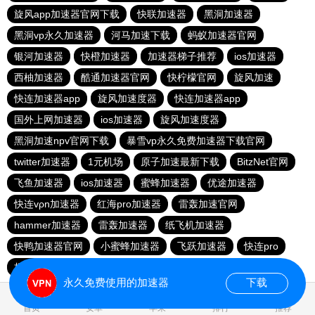
旋风app加速器官网下载
快联加速器
黑洞加速器
黑洞vp永久加速器
河马加速下载
蚂蚁加速器官网
银河加速器
快橙加速器
加速器梯子推荐
ios加速器
西柚加速器
酷通加速器官网
快柠檬官网
旋风加速
快连加速器app
旋风加速度器
快连加速器app
国外上网加速器
ios加速器
旋风加速度器
黑洞加速npv官网下载
暴雪vp永久免费加速器下载官网
twitter加速器
1元机场
原子加速最新下载
BitzNet官网
飞鱼加速器
ios加速器
蜜蜂加速器
优途加速器
快连vρn加速器
红海pro加速器
雷轰加速官网
hammer加速器
雷轰加速器
纸飞机加速器
快鸭加速器官网
小蜜蜂加速器
飞跃加速器
快连pro
极光vp加速器
vqn加速外网
永久免费使用的加速器
下载
0.041356s
首页
安卓
苹果
排行
推荐