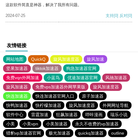
这款软件简直是神器，解决了我所有问题。
2024-07-25
支持
[0]
反对
[0]
友情链接
网站地图
QuickQ
旋风加速度器
旋风加速
坚果加速器
tiktok加速器
狗急加速器官网
免费vqn外网加速
小蓝鸟
优途加速器官网
风驰加速器
旋风加速器
免费vps加速器外网苹果版
旋风加速度器
快连加速器
快连加速器官网入口
原子加速器
快鸭加速器
快柠檬加速器
旋风加速度器
外网网址导航
软件中心
雷霆加速
狂飙加速器
哔咔漫画
瑞乐小说
小美
小美vpn
小美加速器
永久不收费的vp加速器
猎豹vp加速器官网
极光加速器
quickq加速器
outline